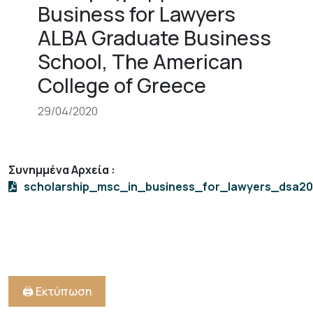
Business for Lawyers
+
/".
ALBA Graduate Business
This
School, The American
shortcut
College of Greece
activates
the
29/04/2020
screen
reader
to
help
Συνημμένα Αρχεία
:
you
scholarship_msc_in_business_for_lawyers_dsa20
navigate
and
interact
with
the
content.
🖨️ Εκτύπωση