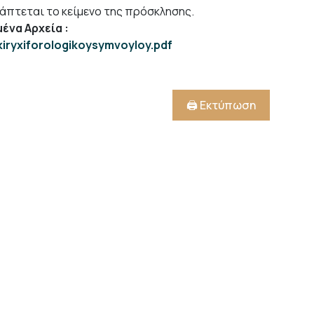
άπτεται το κείμενο της πρόσκλησης.
ένα Αρχεία
:
kiryxiforologikoysymvoyloy.pdf
🖨️ Εκτύπωση