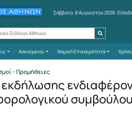
User 
Σάββατο, 8 Αυγούστου 2026
Είσοδ
εις
Ασκούμενοι
Νομική Επικαιρότητα
Χρήσι
σμοί - Προμήθειες
εκδήλωσης ενδιαφέροντ
φορολογικού συμβούλο