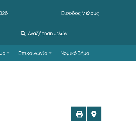
User account menu
2026
Είσοδος Μέλους
Αναζήτηση μελών
μα
Επικοινωνία
Νομικό Βήμα