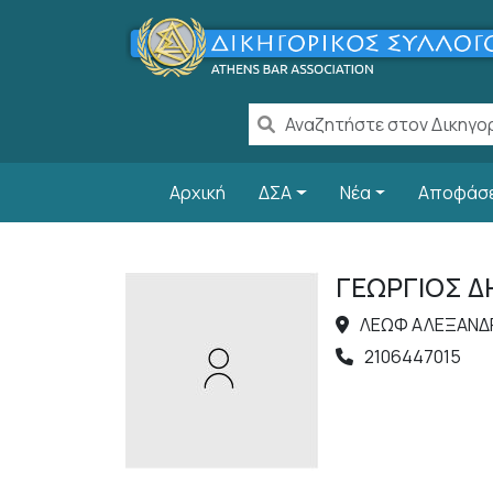
Παράκαμψη προς το κυρίως περιεχόμενο
Main navigation
Αρχική
ΔΣΑ
Νέα
Αποφάσ
ΓΕΩΡΓΙΟΣ Δ
ΛΕΩΦ ΑΛΕΞΑΝΔΡΑ
2106447015