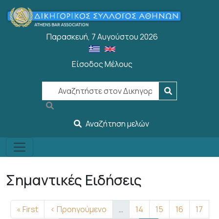
Παράκαμψη προς το κυρίως περιεχόμενο
Παρασκευή, 7 Αυγούστου 2026
Είσοδος Μέλους
User account menu
Αναζήτηση μελών
Σημαντικές Ειδήσεις
Σελιδοποίηση
First page
Προηγούμενη σελίδα
Σελίδα
Σελίδα
Σελίδα
Σελίδ
« First
‹ Προηγούμενο
…
14
15
16
17