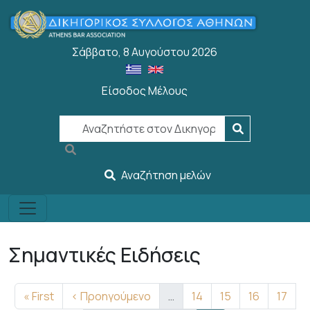
Παράκαμψη προς το κυρίως περιεχόμενο
Σάββατο, 8 Αυγούστου 2026
Είσοδος Μέλους
User account menu
Αναζήτηση μελών
Σημαντικές Ειδήσεις
Σελιδοποίηση
First page
Προηγούμενη σελίδα
Σελίδα
Σελίδα
Σελίδα
Σελίδ
« First
‹ Προηγούμενο
…
14
15
16
17