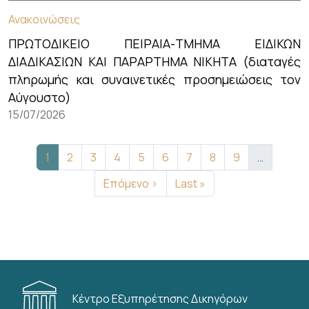
Ανακοινώσεις
ΠΡΩΤΟΔΙΚΕΙΟ ΠΕΙΡΑΙΑ-ΤΜΗΜΑ ΕΙΔΙΚΩΝ
ΔΙΑΔΙΚΑΣΙΩΝ ΚΑΙ ΠΑΡΑΡΤΗΜΑ ΝΙΚΗΤΑ (διαταγές
πληρωμής και συναινετικές προσημειώσεις τον
Αύγουστο)
15/07/2026
Σελιδοποίηση
Τρέχουσα σελίδα
Σελίδα
Σελίδα
Σελίδα
Σελίδα
Σελίδα
Σελίδα
Σελίδα
Σελίδα
1
2
3
4
5
6
7
8
9
…
Next page
Last page
Επόμενο ›
Last »
Κέντρο Εξυπηρέτησης Δικηγόρων