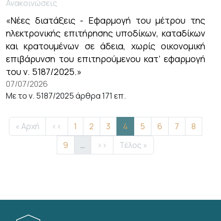
Ανακοινώσεις
«Νέες διατάξεις - Εφαρμογή του μέτρου της
ηλεκτρονικής επιτήρησης υποδίκων, καταδίκων
και κρατουμένων σε άδεια, χωρίς οικονομική
επιβάρυνση του επιτηρούμενου κατ’ εφαρμογή
του ν. 5187/2025.»
07/07/2026
Με το ν. 5187/2025 άρθρα 171 επ.
Σελιδοποίηση
First page
Προηγούμενη σελίδα
Σελίδα
Σελίδα
Σελίδα
Τρέχουσα σελίδα
Σελίδα
Σελίδα
Σελίδα
Σελίδα
« Αρχή
‹‹
1
2
3
4
5
6
7
8
Σελίδα
Next page
Last page
9
…
››
Τέλος »