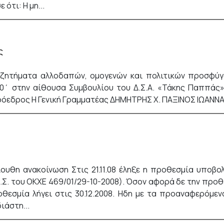
ότι: Η μη...
ς
ε ζητήματα αλλοδαπών, ομογενών και πολιτικών προσφύγ
.00΄ στην αίθουσα Συμβουλίου του Δ.Σ.Α. «Τάκης Παππάς»
ρόεδρος Η Γενική Γραμματέας ΔΗΜΗΤΡΗΣ Χ. ΠΑΞΙΝΟΣ ΙΩΑΝ
λουθη ανακοίνωση Στις 21.11.08 έληξε η προθεσμία υποβ
.Σ. του ΟΚΧΕ 469/01/29-10-2008). Όσον αφορά δε την προ
οθεσμία λήγει στις 30.12.2008. Ηδη με τα προαναφερόμε
ιάστη...