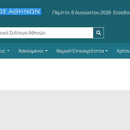
User a
Πέμπτη, 6 Αυγούστου 2026
Είσοδο
εις
Ασκούμενοι
Νομική Επικαιρότητα
Χρήσι