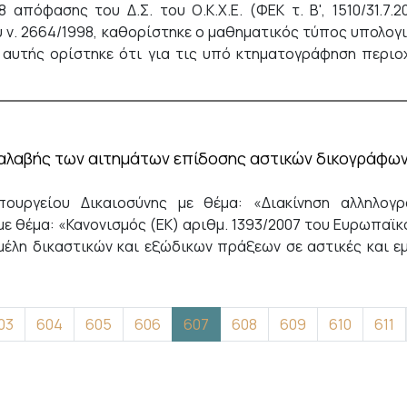
08 απόφασης του Δ.Σ. του Ο.Κ.Χ.Ε. (ΦΕΚ τ. Β', 1510/31.
υ ν. 2664/1998, καθορίστηκε o μαθηματικός τύπος υπολο
 αυτής ορίστηκε ότι για τις υπό κτηματογράφηση περιο
ραλαβής των αιτημάτων επίδοσης αστικών δικογράφω
Υπουργείου Δικαιοσύνης με θέμα: «Διακίνηση αλληλογ
με θέμα: «Κανονισμός (ΕΚ) αριθμ. 1393/2007 του Ευρωπαϊκ
έλη δικαστικών και εξώδικων πράξεων σε αστικές και ε
η σελίδα
ελίδα
Σελίδα
Σελίδα
Σελίδα
Τρέχουσα σελίδα
Σελίδα
Σελίδα
Σελίδα
Σελί
03
604
605
606
607
608
609
610
611