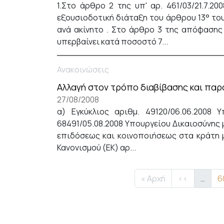
1.Στο άρθρο 2 της υπ' αρ. 461/03/21.7.20
εξουσιοδοτική διάταξη του άρθρου 13° το
ανά ακίνητο . Στο άρθρο 3 της απόφασης
υπερβαίνει κατά ποσοστό 7...
Ανακοινώσεις
Αλλαγή στον τρόπο διαβίβασης και πα
27/08/2008
α) Εγκύκλιος αριθμ. 49120/06.06.2008 
68491/05.08.2008 Υπουργείου Δικαιοσύνης 
επιδόσεως και κοινοποιήσεως στα κράτη μ
Κανονισμού (ΕΚ) αρ...
Σελιδοποίηση
First page
Προηγούμεν
Σ
« Αρχή
‹‹
…
6