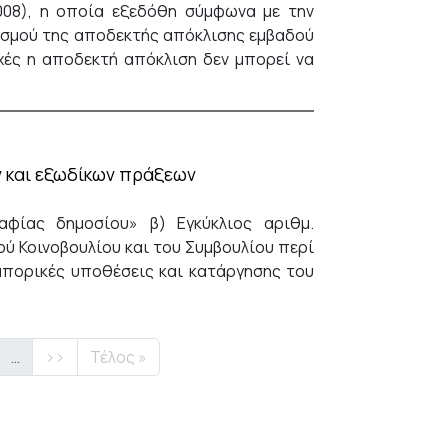
7.2008), η οποία εξεδόθη σύμφωνα με την
γισμού της αποδεκτής απόκλισης εμβαδού
χές η αποδεκτή απόκλιση δεν μπορεί να
ν και εξωδίκων πράξεων
ραφίας δημοσίου» β) Εγκύκλιος αριθμ.
ού Κοινοβουλίου και του Συμβουλίου περί
μπορικές υποθέσεις και κατάργησης του
δα
Next page
Last page
…
››
Τέλος »