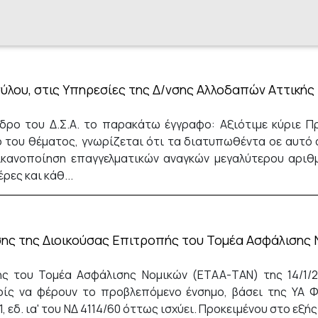
ύλου, στις Υπηρεσίες της Δ/νσης Αλλοδαπών Αττικής
ρο του Δ.Σ.Α. το παρακάτω έγγραφο: Αξιότιμε κύριε Π
 του θέματος, γνωρίζεται ότι τα διατυπωθέντα οε αυτό α
κανοποίηση επαγγελματικών αναγκών μεγαλύτερου αριθμ
ες και κάθ...
ς της Διοικούσας Επιτροπής του Τομέα Ασφάλισης 
ς του Τομέα Ασφάλισης Νομικών (ΕΤΑΑ-ΤΑΝ) της 14/1/2
ίς να φέρουν το προβλεπόμενο ένσημο, βάσει της ΥΑ Φ.
, εδ. ια' του ΝΔ 4114/60 όττως ισχύει. Προκειμένου στο εξ