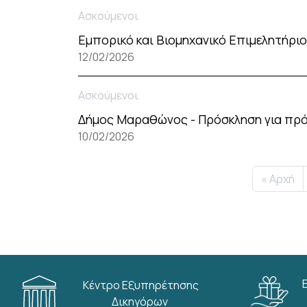
Ασκούμενοι
Εμπορικό και Βιομηχανικό Επιμελητήρι
12/02/2026
Ασκούμενοι
Δήμος Μαραθώνος - Πρόσκληση για πρό
10/02/2026
Σελιδοποίηση
First pag
« Αρχή
Κέντρο Εξυπηρέτησης
Δικηγόρων