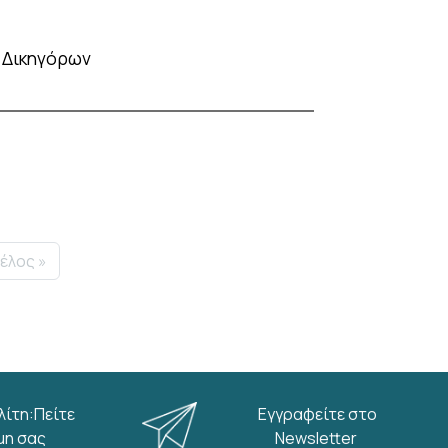
ν Δικηγόρων
age
ast page
έλος »
λίτη:Πείτε
Εγγραφείτε στο
μη σας
Newsletter