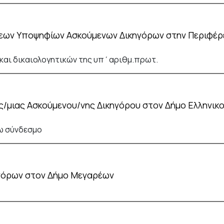
ων Υποψηφίων Ασκούμενων Δικηγόρων στην Περιφέρει
αι δικαιολογητικών της υπ΄αριθμ.πρωτ.
ός/μιας Ασκούμενου/νης Δικηγόρου στον Δήμο Ελληνικ
ω σύνδεσμο
γόρων στον Δήμο Μεγαρέων