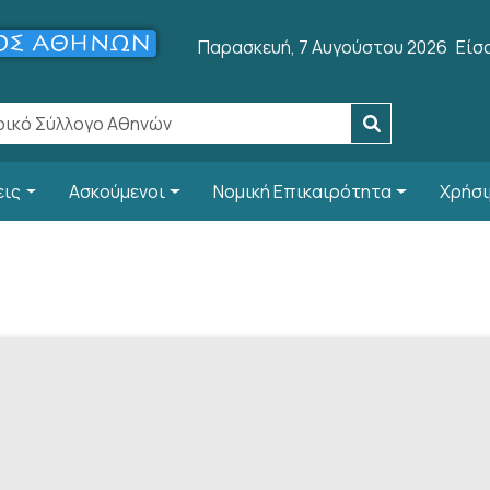
Use
Παρασκευή, 7 Αυγούστου 2026
Είσ
εις
Ασκούμενοι
Νομική Επικαιρότητα
Χρήσι