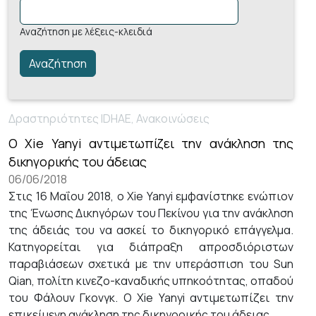
+
/".
Αναζήτηση με λέξεις-κλειδιά
This
shortcut
activates
the
screen
Δραστηριότητες IDHAE, Ανακοινώσεις
reader
O Xie Yanyi αντιμετωπίζει την ανάκληση της
to
δικηγορικής του άδειας
help
06/06/2018
you
Στις 16 Μαΐου 2018, ο Xie Yanyi εμφανίστηκε ενώπιον
navigate
της Ένωσης Δικηγόρων του Πεκίνου για την ανάκληση
and
της άδειάς του να ασκεί το δικηγορικό επάγγελμα.
interact
Κατηγορείται για διάπραξη απροσδιόριστων
with
παραβιάσεων σχετικά με την υπεράσπιση του Sun
the
Qian, πολίτη κινεζο-καναδικής υπηκοότητας, οπαδού
content.
του Φάλουν Γκονγκ. Ο Xie Yanyi αντιμετωπίζει την
επικείμενη ανάκληση της δικηγορικής του άδειας.