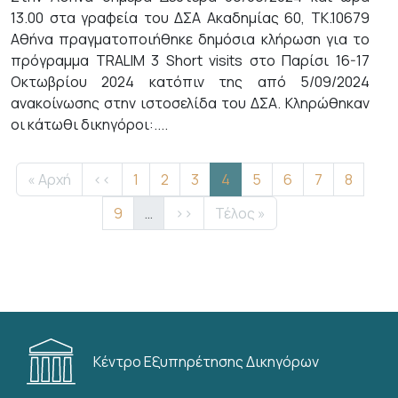
13.00 στα γραφεία του ΔΣΑ Ακαδημίας 60, ΤΚ.10679
Αθήνα πραγματοποιήθηκε δημόσια κλήρωση για το
πρόγραμμα TRALIM 3 Short visits στο Παρίσι 16-17
Οκτωβρίου 2024 κατόπιν της από 5/09/2024
ανακοίνωσης στην ιστοσελίδα του ΔΣΑ. Κληρώθηκαν
οι κάτωθι δικηγόροι:....
Σελιδοποίηση
First page
Προηγούμενη σελίδα
Σελίδα
Σελίδα
Σελίδα
Τρέχουσα σελίδα
Σελίδα
Σελίδα
Σελίδα
Σελίδα
« Αρχή
‹‹
1
2
3
4
5
6
7
8
Σελίδα
Next page
Last page
9
…
››
Τέλος »
Κέντρο Εξυπηρέτησης Δικηγόρων