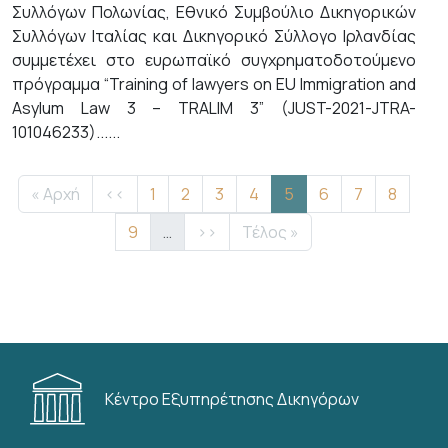
Συλλόγων Πολωνίας, Εθνικό Συμβούλιο Δικηγορικών
Συλλόγων Ιταλίας και Δικηγορικό Σύλλογο Ιρλανδίας
συμμετέχει στο ευρωπαϊκό συγχρηματοδοτούμενο
πρόγραμμα “Training of lawyers on EU Immigration and
Asylum Law 3 – TRALIM 3” (JUST-2021-JTRA-
101046233)......
Σελιδοποίηση
First page
Προηγούμενη σελίδα
Σελίδα
Σελίδα
Σελίδα
Σελίδα
Τρέχουσα σελίδα
Σελίδα
Σελίδα
Σελίδα
« Αρχή
‹‹
1
2
3
4
5
6
7
8
Σελίδα
Next page
Last page
9
…
››
Τέλος »
Κέντρο Εξυπηρέτησης Δικηγόρων