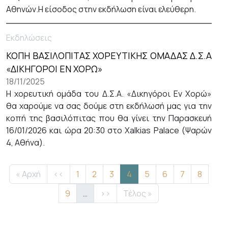
Αθηνών.Η είσοδος στην εκδήλωση είναι ελεύθερη.
Εκδηλώσεις
ΚΟΠΗ ΒΑΣΙΛΟΠΙΤΑΣ ΧΟΡΕΥΤΙΚΗΣ ΟΜΑΔΑΣ Δ.Σ.Α
«ΔΙΚΗΓΟΡΟΙ ΕΝ ΧΟΡΩ»
18/11/2025
Η χορευτική ομάδα του Δ.Σ.Α. «Δικηγόροι Εν Χορώ»
θα χαρούμε να σας δούμε στη εκδήλωσή μας για την
κοπή της βασιλόπιτας που θα γίνει την Παρασκευή
16/01/2026 και ώρα 20:30 στο Xalkias Palace (Ψαρών
4, Αθήνα).
Σελιδοποίηση
First page
Προηγούμενη σελίδα
Σελίδα
Σελίδα
Σελίδα
Τρέχουσα σελίδα
Σελίδα
Σελίδα
Σελίδα
Σελίδα
« Αρχή
‹‹
1
2
3
4
5
6
7
8
Σελίδα
Next page
Last page
9
…
››
Τέλος »