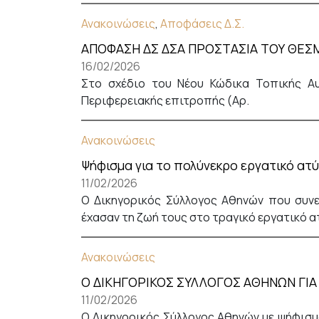
+
Ανακοινώσεις
,
Αποφάσεις Δ.Σ.
/".
This
ΑΠΟΦΑΣΗ ΔΣ ΔΣΑ ΠΡΟΣΤΑΣΙΑ ΤΟΥ ΘΕΣ
shortcut
16/02/2026
activates
Στο σχέδιο του Νέου Κώδικα Τοπικής Αυ
the
Περιφερειακής επιτροπής (Αρ.
screen
reader
Ανακοινώσεις
to
Ψήφισμα για το πολύνεκρο εργατικό ατ
help
11/02/2026
you
Ο Δικηγορικός Σύλλογος Αθηνών που συνεδ
navigate
έχασαν τη ζωή τους στο τραγικό εργατικό α
and
interact
with
Ανακοινώσεις
the
Ο ΔΙΚΗΓΟΡΙΚΟΣ ΣΥΛΛΟΓΟΣ ΑΘΗΝΩΝ ΓΙΑ
content.
11/02/2026
Ο Δικηγορικός Σύλλογος Αθηνών με ψήφισμά