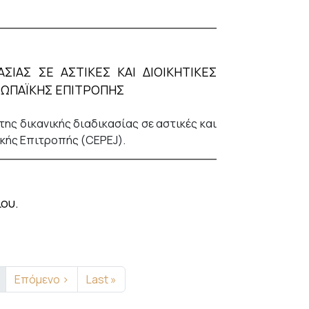
ΣΙΑΣ ΣΕ ΑΣΤΙΚΕΣ ΚΑΙ ΔΙΟΙΚΗΤΙΚΕΣ
ΡΩΠΑΪΚΗΣ ΕΠΙΤΡΟΠΗΣ
ης δικανικής διαδικασίας σε αστικές και
ϊκής Επιτροπής (CEPEJ).
ου.
Next page
Last page
Επόμενο ›
Last »