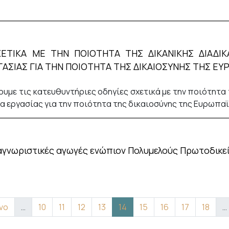
ΕΤΙΚΑ ΜΕ ΤΗΝ ΠΟΙΟΤΗΤΑ ΤΗΣ ΔΙΚΑΝΙΚΗΣ ΔΙΑΔΙΚΑ
ΑΣΙΑΣ ΓΙΑ ΤΗΝ ΠΟΙΟΤΗΤΑ ΤΗΣ ΔΙΚΑΙΟΣΥΝΗΣ ΤΗΣ ΕΥ
με τις κατευθυντήριες οδηγίες σχετικά με την ποιότητα τ
α εργασίας για την ποιότητα της δικαιοσύνης της Ευρωπα
αγνωριστικές αγωγές ενώπιον Πολυμελούς Πρωτοδικεί
 σελίδα
Σελίδα
Σελίδα
Σελίδα
Σελίδα
Τρέχουσα σελίδα
Σελίδα
Σελίδα
Σελίδα
Σελίδα
νο
…
10
11
12
13
14
15
16
17
18
…