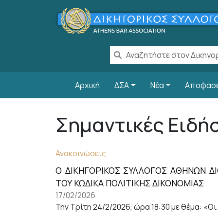
Welcome
Παράκαμψη προς το κυρίως περιεχόμενο
to
All
in
One
Accessibility
screen
Main navigation
Αρχική
ΔΣΑ
Νέα
Αποφάσ
reader.
To
start
Σημαντικές Ειδή
the
All
in
Ανακοινώσεις
One
Accessibility
Ο ΔΙΚΗΓΟΡΙΚΟΣ ΣΥΛΛΟΓΟΣ ΑΘΗΝΩΝ Δ
screen
ΤΟΥ ΚΩΔΙΚΑ ΠΟΛΙΤΙΚΗΣ ΔΙΚΟΝΟΜΙΑΣ
reader,
17/02/2026
press
Την Τρίτη 24/2/2026, ώρα 18:30 με θέμα: «
"Ctrl