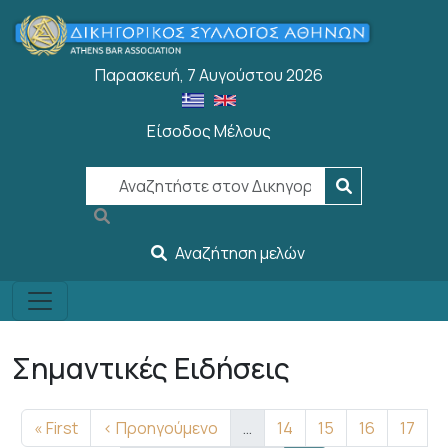
Παράκαμψη προς το κυρίως περιεχόμενο
Παρασκευή, 7 Αυγούστου 2026
Είσοδος Μέλους
User account menu
Αναζήτηση μελών
Σημαντικές Ειδήσεις
Σελιδοποίηση
First page
Προηγούμενη σελίδα
Σελίδα
Σελίδα
Σελίδα
Σελίδ
« First
‹ Προηγούμενο
…
14
15
16
17