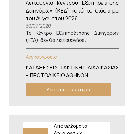
Λειτουργία Κέντρου Εξυπηρέτησης
Δικηγόρων (ΚΕΔ) κατά το διάστημα
του Αυγούστου 2026
30/07/2026
Το Κέντρο Εξυπηρέτησης Δικηγόρων
(ΚΕΔ), δεν θα λειτουργήσει
Ανακοινώσεις
ΚΑΤΑΘΕΣΕΙΣ ΤΑΚΤΙΚΗΣ ΔΙΑΔΙΚΑΣΙΑΣ
– ΠΡΩΤΟΔΙΚΕΙΟ ΑΘΗΝΩΝ
29/07/2026
Δείτε περισσότερα
Εξαιτίας αφενός μεν της έλλειψης
προσωπικού (λόγω αδειών
καλοκαιριού), αφετέρου δε της
αυξημένης κίνησης για φυσική κατάθεση
στην τακτική διαδικασία (2ος όρος
κτιρίου 2, Δικαστήρια Ευελπίδων)
Αποτελέσματα
ενημερώνουμε
Αρχαιρεσιών