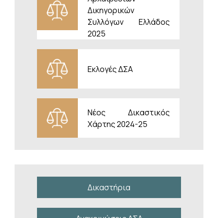
Δικηγορικών
Συλλόγων Ελλάδος
Ανακοινώσεις
2025
Συναντήσεις της Συντονιστικής
Επιτροπής με τον Πρόεδρο και τον
Εισαγγελέα του Αρείου Πάγου
Εκλογές ΔΣΑ
22/07/2026
Αντιπροσωπεία της Συντονιστικής
Επιτροπής της Ολομέλειας των
Νέος Δικαστικός
Προέδρων των Δικηγορικών Συλλόγων
Χάρτης 2024-25
Ελλάδος συναντήθηκε σήμερα διαδοχικά
με τον Πρόεδρο του Α
Ανακοινώσεις
κατηγορίες νέων
Αναστολή λειτουργίας των
Δικαστήρια
Εισαγγελιών Στρατοδικείου και
Αεροδικείου Αθηνών έως την 5 Αυγ