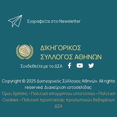
Εγγραφείτε στο Newsletter
Πρόγραμμα Ομαδικής Ασφάλισης
του Δ.Σ.Α
Συνδεθείτε με το ΔΣΑ
Copyright © 2025 Δικηγορικός Σύλλογος Αθηνών. All rights
Εκπτωτικό Πρόγραμμα
reserved.
Διαχείριση ιστοσελίδας
Δικηγορικού Συλλόγου Αθηνών
Όροι Χρήσης
-
Πολιτική απορρήτου ιστοτόπου
-
Πολιτική
Cookies
-
Πολιτική προστασίας προσωπικών δεδομένων
ΔΣΑ