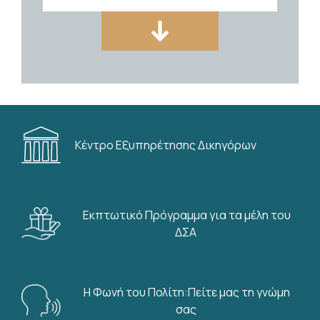
Δραστηριότητες CCBE
,
Σεμινάρια
On line παρακολούθηση
σεμιναρίου TRAVAR 2- 25.09.2026
Digitalisation of criminal law
ΙΣΟΚΡΑΤΗΣ Τράπεζα Νομικών
instruments
Πληροφοριών
03/08/2026
Κέντρο Εξυπηρέτησης Δικηγόρων
Εκπτωτικό Πρόγραμμα για τα μέλη του
ΔΣΑ
Βιβλιοθήκη Δικηγορικού Συλλόγου
Αθηνών
Η Φωνή του Πολίτη:Πείτε μας τη γνώμη
σας